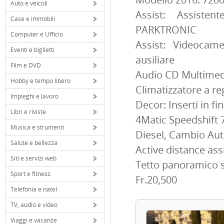
Auto e veicoli
Assist: Assiste
Case e immobili
PARKTRONIC
Computer e Ufficio
Assist: Videocam
Eventi e biglietti
ausiliare
Film e DVD
Audio CD Multimedi
Hobby e tempo libero
Climatizzatore a r
Impieghi e lavoro
Decor: Inserti in f
Libri e riviste
4Matic Speedshift
Musica e strumenti
Diesel, Cambio Au
Salute e bellezza
Active distance ass
Siti e servizi web
Tetto panoramico s
Sport e fitness
Fr.20,500
Telefonia e natel
TV, audio e video
Viaggi e vacanze