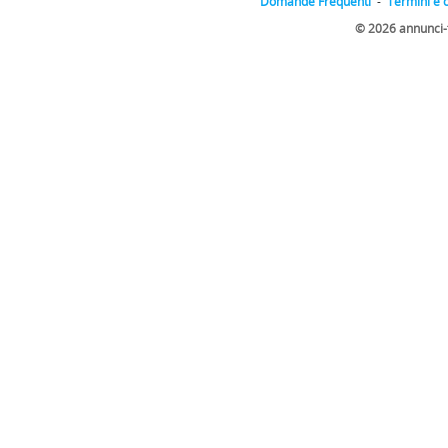
Domande Frequenti
-
Termini e 
© 2026 annunci-tic